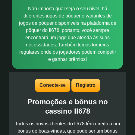
Não importa qual seja o seu nível, há
diferentes jogos de pôquer e variantes de
jogos de pôquer disponíveis na plataforma de
pôquer do II678, portanto, você sempre
encontrará um jogo que atenda às suas
necessidades. Também temos torneios
regulares onde os jogadores podem competir
e ganhar prêmios!
Conecte-se
Registro
Promoções e bônus no
cassino II678
Todos os novos clientes do II678 têm direito a um
bônus de boas-vindas, que pode ser um bônus