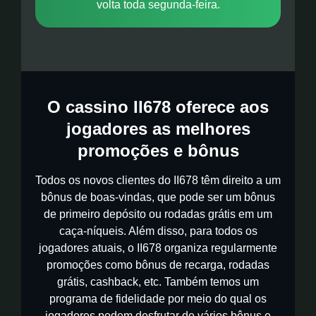
volta toda segunda-feira.
O cassino II678 oferece aos
jogadores as melhores
promoções e bônus
Todos os novos clientes do II678 têm direito a um
bônus de boas-vindas, que pode ser um bônus
de primeiro depósito ou rodadas grátis em um
caça-níqueis. Além disso, para todos os
jogadores atuais, o II678 organiza regularmente
promoções como bônus de recarga, rodadas
grátis, cashback, etc. Também temos um
programa de fidelidade por meio do qual os
jogadores podem desfrutar de vários bônus e