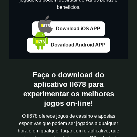
benefícios.
Download iOS APP
Download Android APP
Faça o download do
aplicativo II678 para
experimentar os melhores
jogos on-line!
O II678 oferece jogos de cassino e apostas
esportivas que podem ser jogados a qualquer
hora e em qualquer lugar com o aplicativo, que