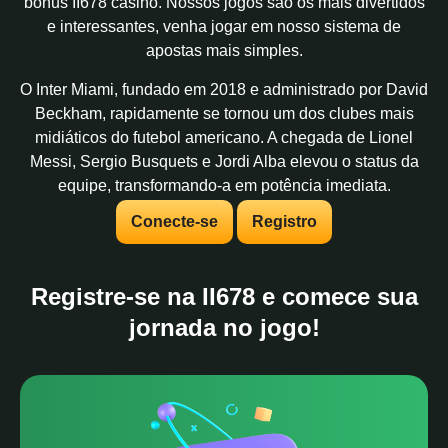
bônus II678 casino. Nossos jogos são os mais divertidos
e interessantes, venha jogar em nosso sistema de
apostas mais simples.
O Inter Miami, fundado em 2018 e administrado por David
Beckham, rapidamente se tornou um dos clubes mais
midiáticos do futebol americano. A chegada de Lionel
Messi, Sergio Busquets e Jordi Alba elevou o status da
equipe, transformando-a em potência imediata.
Conecte-se
Registro
Registre-se na II678 e comece sua
jornada no jogo!