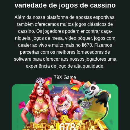
variedade de jogos de cassino
Além da nossa plataforma de apostas esportivas,
também oferecemos muitos jogos clássicos de
cassino. Os jogadores podem encontrar caça-
níqueis, jogos de mesa, vídeo pôquer, jogos com
dealer ao vivo e muito mais no II678. Fizemos
parcerias com os melhores fornecedores de
software para oferecer aos nossos jogadores uma
experiência de jogo de alta qualidade.
79X Game