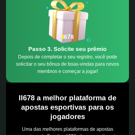
Passo 3. Solicite seu prêmio
Depois de completar o seu registro, você pode
solicitar o seu bônus de boas-vindas para novos
membros e começar a jogar!
II678 a melhor plataforma de
apostas esportivas para os
jogadores
Uma das melhores plataformas de apostas