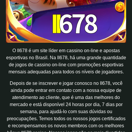
O II678 é um site líder em cassino on-line e apostas
esportivas no Brasil. Na II678, há uma grande quantidade
de jogos de cassino on-line com promoções esportivas
mensais adequadas para todos os níveis de jogadores.
Depois de se inscrever e jogar conosco no II678, você
ainda pode entrar em contato com a nossa equipe de
atendimento ao cliente, que é uma das melhores do
mercado e está disponível 24 horas por dia, 7 dias por
semana, para ajudá-lo com suas dúvidas ou
preocupações. Temos todos os nossos jogos certificados
e recompensamos os novos membros com os melhores