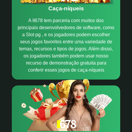
Caça-níqueis
A II678 tem parceria com muitos dos
principais desenvolvedores de software, como
a Slot pg , e os jogadores podem escolher
seus jogos favoritos entre uma variedade de
temas, recursos e tipos de jogos. Além disso,
os jogadores também podem usar nosso
recurso de demonstração gratuita para
conferir esses jogos de caça-níqueis