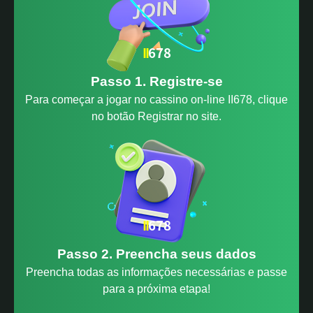
Passo 1. Registre-se
Para começar a jogar no cassino on-line II678, clique
no botão Registrar no site.
Passo 2. Preencha seus dados
Preencha todas as informações necessárias e passe
para a próxima etapa!