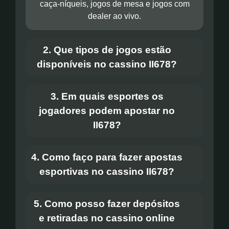
caça-níqueis, jogos de mesa e jogos com
dealer ao vivo.
2. Que tipos de jogos estão
disponíveis no cassino II678?
3. Em quais esportes os
jogadores podem apostar no
II678?
4. Como faço para fazer apostas
esportivas no cassino II678?
5. Como posso fazer depósitos
e retiradas no cassino online