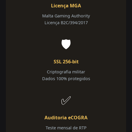
Licença MGA
Malta Gaming Authority
Licença B2C/394/2017
🛡️
SSL 256-bit
Criptografia militar
Dados 100% protegidos
✅
Auditoria eCOGRA
Teste mensal de RTP