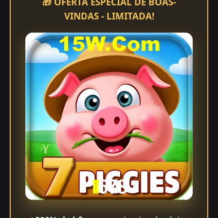
🎁 OFERTA ESPECIAL DE BOAS-
VINDAS - LIMITADA!