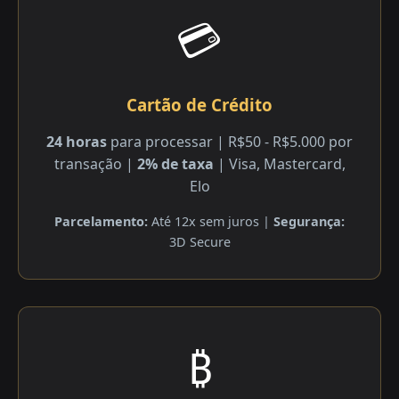
💳
Cartão de Crédito
24 horas
para processar | R$50 - R$5.000 por
transação |
2% de taxa
| Visa, Mastercard,
Elo
Parcelamento:
Até 12x sem juros |
Segurança:
3D Secure
₿