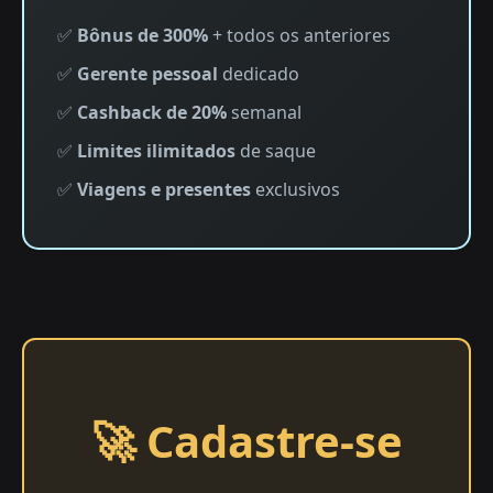
✅
Bônus de 300%
+ todos os anteriores
✅
Gerente pessoal
dedicado
✅
Cashback de 20%
semanal
✅
Limites ilimitados
de saque
✅
Viagens e presentes
exclusivos
🚀 Cadastre-se