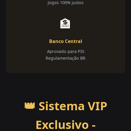
Jogos 100% justos
🏦
Banco Central
Aprovado para PIX
Regulamentação BR
👑 Sistema VIP
Exclusivo -