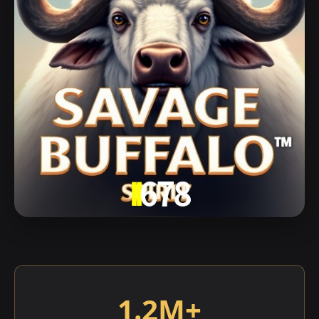
1.2M+