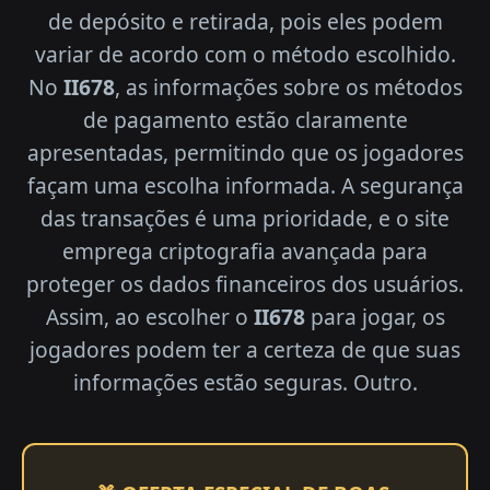
de depósito e retirada, pois eles podem
variar de acordo com o método escolhido.
No
II678
, as informações sobre os métodos
de pagamento estão claramente
apresentadas, permitindo que os jogadores
façam uma escolha informada. A segurança
das transações é uma prioridade, e o site
emprega criptografia avançada para
proteger os dados financeiros dos usuários.
Assim, ao escolher o
II678
para jogar, os
jogadores podem ter a certeza de que suas
informações estão seguras. Outro.