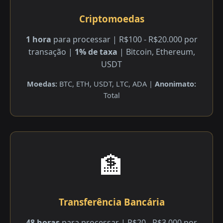
Criptomoedas
1 hora
para processar | R$100 - R$20.000 por
transação |
1% de taxa
| Bitcoin, Ethereum,
USDT
Moedas:
BTC, ETH, USDT, LTC, ADA |
Anonimato:
Total
🏦
Transferência Bancária
48 horas
para processar | R$20 - R$3.000 por