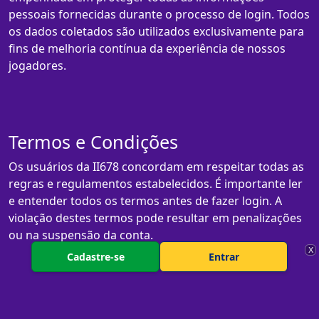
pessoais fornecidas durante o processo de login. Todos
os dados coletados são utilizados exclusivamente para
fins de melhoria contínua da experiência de nossos
jogadores.
Termos e Condições
Os usuários da II678 concordam em respeitar todas as
regras e regulamentos estabelecidos. É importante ler
e entender todos os termos antes de fazer login. A
violação destes termos pode resultar em penalizações
ou na suspensão da conta.
X
Cadastre-se
Entrar