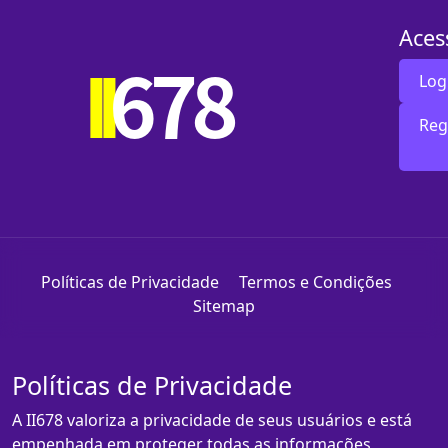
Aces
Log
Reg
Políticas de Privacidade
Termos e Condições
Sitemap
Políticas de Privacidade
A II678 valoriza a privacidade de seus usuários e está
empenhada em proteger todas as informações