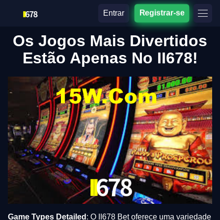
Entrar
Registrar-se
Os Jogos Mais Divertidos
Estão Apenas No II678!
Game Types Detailed
: O II678 Bet oferece uma variedade