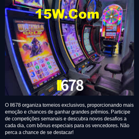
O II678 organiza torneios exclusivos, proporcionando mais
emoção e chances de ganhar grandes prêmios. Participe
de competições semanais e descubra novos desafios a
cada dia, com bônus especiais para os vencedores. Não
perca a chance de se destacar!