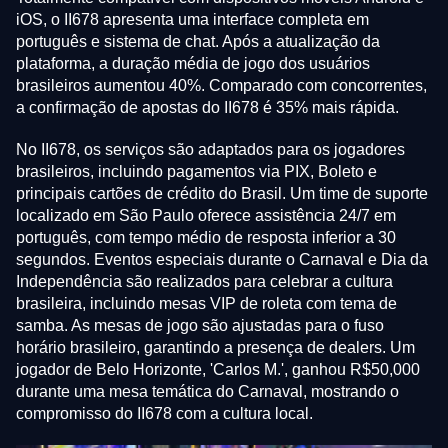
iOS, o II678 apresenta uma interface completa em
português e sistema de chat. Após a atualização da
plataforma, a duração média de jogo dos usuários
brasileiros aumentou 40%. Comparado com concorrentes,
a confirmação de apostas do II678 é 35% mais rápida.
No II678, os serviços são adaptados para os jogadores
brasileiros, incluindo pagamentos via PIX, Boleto e
principais cartões de crédito do Brasil. Um time de suporte
localizado em São Paulo oferece assistência 24/7 em
português, com tempo médio de resposta inferior a 30
segundos. Eventos especiais durante o Carnaval e Dia da
Independência são realizados para celebrar a cultura
brasileira, incluindo mesas VIP de roleta com tema de
samba. As mesas de jogo são ajustadas para o fuso
horário brasileiro, garantindo a presença de dealers. Um
jogador de Belo Horizonte, 'Carlos M.', ganhou R$50,000
durante uma mesa temática do Carnaval, mostrando o
compromisso do II678 com a cultura local.