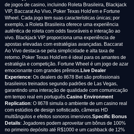
de jogos de casino, incluindo Roleta Brasileira, Blackjack
VIP, Baccarat Ao Vivo, Poker Texas Hold'em e Fortune
Wheel. Cada jogo tem suas características únicas; por
exemplo, a Roleta Brasileira oferece uma experiência
autêntica de roleta com odds favoráveis e interação ao
vivo. Blackjack VIP proporciona uma experiência de
apostas elevadas com estratégias avançadas. Baccarat
Ao Vivo destaca-se pela simplicidade e alta taxa de
retorno. Poker Texas Hold'em é ideal para os amantes de
estratégia e competição. Fortune Wheel é um jogo de azar
emocionante com grandes prêmios.
Live Dealer
Experience
: Os dealers do II678 Bet são profissionais
brasileiros treinados segundo padrões de Las Vegas,
garantindo uma interação de qualidade com comunicação
em tempo real em português.
Casino Environment
Replication
: O II678 simula o ambiente de um casino real
com estúdios de design sofisticado, câmeras HD
multiângulos e efeitos sonoros imersivos.
Specific Bonus
Details
: Jogadores podem aproveitar um bônus de 100%
no primeiro depósito até R$1000 e um cashback de 12%