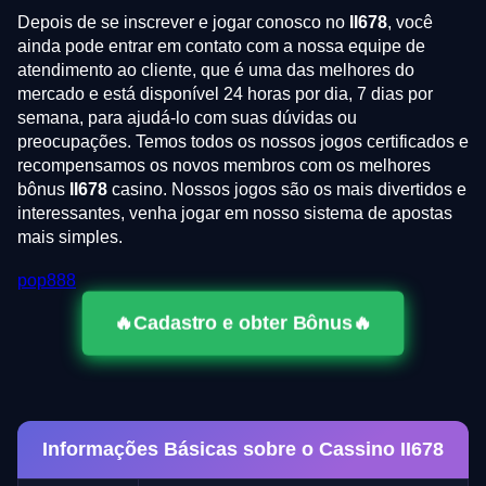
Depois de se inscrever e jogar conosco no
II678
, você
ainda pode entrar em contato com a nossa equipe de
atendimento ao cliente, que é uma das melhores do
mercado e está disponível 24 horas por dia, 7 dias por
semana, para ajudá-lo com suas dúvidas ou
preocupações. Temos todos os nossos jogos certificados e
recompensamos os novos membros com os melhores
bônus
II678
casino. Nossos jogos são os mais divertidos e
interessantes, venha jogar em nosso sistema de apostas
mais simples.
pop888
🔥Cadastro e obter Bônus🔥
Informações Básicas sobre o Cassino II678