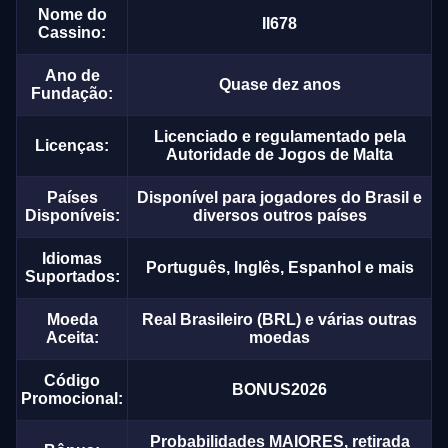
Nome do
II678
Cassino:
Ano de
Quase dez anos
Fundação:
Licenciado e regulamentado pela
Licenças:
Autoridade de Jogos de Malta
Países
Disponível para jogadores do Brasil e
Disponíveis:
diversos outros países
Idiomas
Português, Inglês, Espanhol e mais
Suportados:
Moeda
Real Brasileiro (BRL) e várias outras
Aceita:
moedas
Código
BONUS2026
Promocional:
Probabilidades MAIORES, retirada