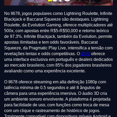
No II678, jogos populares como Lightning Roulette, Infinite
Blackjack e Baccarat Squeeze são destaques. Lightning
Roulette, da Evolution Gaming, oferece multiplicadores até
500x, com apostas entre R$5-R$50,000 e retorno teórico
de 97.3%. Infinite Blackjack, também da Evolution, permite
apostas ilimitadas e tem odds favoráveis. Baccarat
Squeeze, da Pragmatic Play Live, intensifica a tensão com
revelações lentas e odds competitivas. O
II678
oferece
uma interface exclusiva em português e dealers dedicados
ao mercado brasileiro, com 85% dos jogadores brasileiros
avaliando como uma experiência excelente.
O II678 oferece streaming em alta definição 1080p com
latência mínima de 0.5 segundos e até 8 ângulos de
câmera para uma experiência imersiva. O áudio 3D cria
um ambiente sonoro envolvente. A plataforma é projetada
para facilidade de uso, com funções como troca de mesa
com um clique e rastreamento de histórico de jogos.
Totalmente compatível com dispositivos móveis Android e