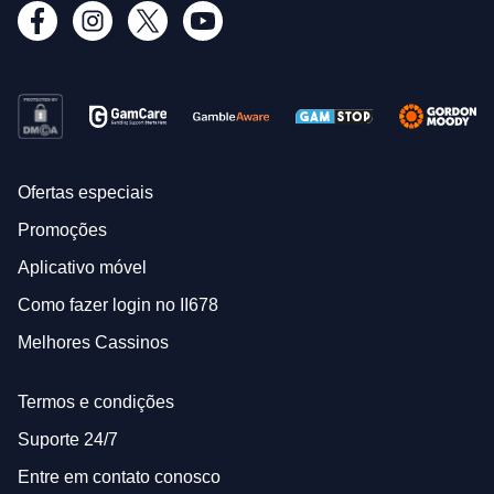
Ofertas especiais
Promoções
Aplicativo móvel
Como fazer login no II678
Melhores Cassinos
Termos e condições
Suporte 24/7
Entre em contato conosco