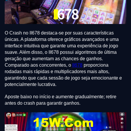
O Crash no II678 destaca-se por suas características
únicas. A plataforma oferece gráficos avançados e uma
interface intuitiva que garante uma experiência de jogo
suave. Além disso, o II678 possui algoritmos de última
geração que aumentam as chances de ganhos.
Comparado aos concorrentes, o
II678
proporciona
rodadas mais rápidas e multiplicadores mais altos,
garantindo que cada sessão de jogo seja emocionante e
potencialmente lucrativa.
Aposte baixo no início e aumente gradualmente; retire
antes do crash para garantir ganhos.