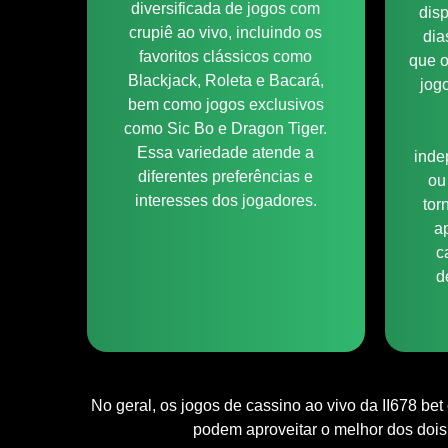
diversificada de jogos com
disp
crupiê ao vivo, incluindo os
dia
favoritos clássicos como
que 
Blackjack, Roleta e Bacará,
jog
bem como jogos exclusivos
como Sic Bo e Dragon Tiger.
Essa variedade atende a
inde
diferentes preferências e
ou
interesses dos jogadores.
tor
a
c
d
No geral, os jogos de cassino ao vivo da II678 b
podem aproveitar o melhor dos dois