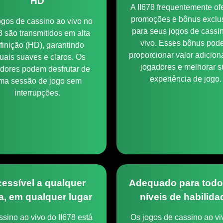
HD
A II678 frequentemente of
promoções e bônus exclu
ogos de cassino ao vivo no
para seus jogos de cassi
8 são transmitidos em alta
vivo. Esses bônus pod
finição (HD), garantindo
proporcionar valor adicion
suais suaves e claros. Os
jogadores e melhorar 
dores podem desfrutar de
experiência de jogo.
ma sessão de jogo sem
interrupções.
essível a qualquer
Adequado para todo
a, em qualquer lugar
níveis de habilida
ssino ao vivo do II678 está
Os jogos de cassino ao vi