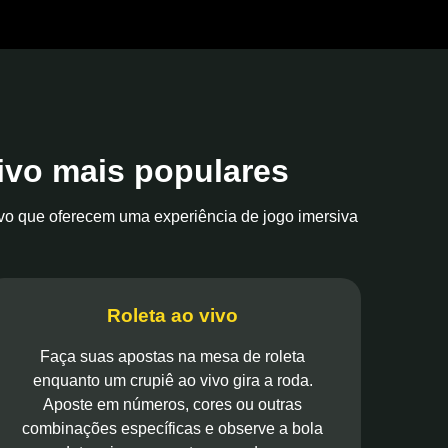
vivo mais populares
ivo que oferecem uma experiência de jogo imersiva
Roleta ao vivo
Faça suas apostas na mesa de roleta
enquanto um crupiê ao vivo gira a roda.
Aposte em números, cores ou outras
combinações específicas e observe a bola