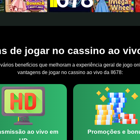
s de jogar no cassino ao vivo
 vários benefícios que melhoram a experiência geral de jogo on
vantagens de jogar no cassino ao vivo da II678:
nsmissão ao vivo em
Promoções e bon