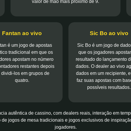
valor de mão mais próximo de 9.
Fantan ao vivo
Sic Bo ao vivo
tan é um jogo de apostas
Sic Bo é um jogo de dad
tico tradicional em que os
que os jogadores aposta
dores apostam no número
resultado do lançamento d
ontadores restantes depois
dados. O dealer ao vivo ag
 dividi-los em grupos de
dados em um recipiente, e
quatro.
faz suas apostas com bas
possíveis resultados.
cia autêntica de cassino, com dealers reais, interação em temp
e jogos de mesa tradicionais e jogos exclusivos de inspiração
jogadores.