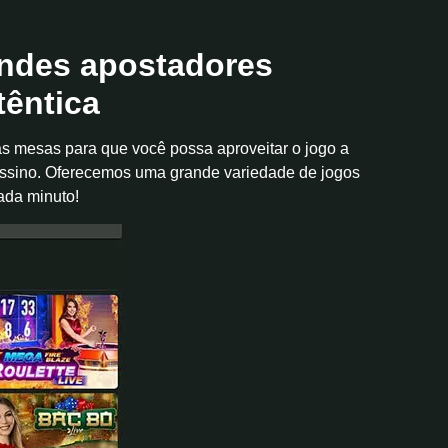
randes apostadores
têntica
tas mesas para que você possa aproveitar o jogo a
 cassino. Oferecemos uma grande variedade de jogos
ada minuto!