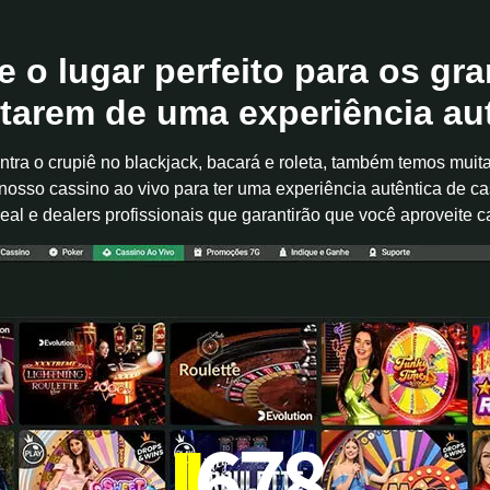
ce o lugar perfeito para os g
tarem de uma experiência au
ntra o crupiê no blackjack, bacará e roleta, também temos mui
 nosso cassino ao vivo para ter uma experiência autêntica de
eal e dealers profissionais que garantirão que você aproveite c