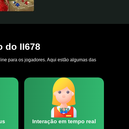
 do II678
line para os jogadores. Aqui estão algumas das
us
Interação em tempo real