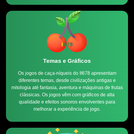
Temas e Gráficos
Os jogos de caça-níqueis do II678 apresentam
diferentes temas, desde civilizações antigas e
mitologia até fantasia, aventura e máquinas de frutas
clássicas. Os jogos vêm com gráficos de alta
qualidade e efeitos sonoros envolventes para
melhorar a experiência de jogo.