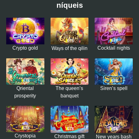
níqueis
Crypto gold
Cocktail nights
Ways of the qilin
The queen’s
Siren’s spell
Qriental
banquet
prosperity
Crystopia
Christmas gift
New years bash