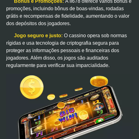
Bônus e Promoções:
A II678 oferece vários bônus e
promoções, incluindo bônus de boas-vindas, rodadas
grátis e recompensas de fidelidade, aumentando o valor
dos depósitos dos jogadores.
Jogo seguro e justo:
O cassino opera sob normas
rígidas e usa tecnologia de criptografia segura para
proteger as informações pessoais e financeiras dos
jogadores. Além disso, os jogos são auditados
regularmente para verificar sua imparcialidade.