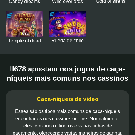
Gold of sirens
Wild overlords
Candy dreams
Rueda de chile
Temple of dead
II678 apostam nos jogos de caça-
níqueis mais comuns nos cassinos
Caça-níqueis de vídeo
Esses são os tipos mais comuns de caça-níqueis
encontrados nos cassinos on-line. Normalmente,
eles têm cinco cilindros e várias linhas de
pagamento, oferecendo várias maneiras de ganhar.