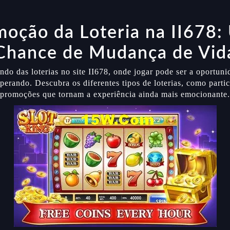
moção da Loteria na II678:
Chance de Mudança de Vid
do das loterias no site II678, onde jogar pode ser a oportun
perando. Descubra os diferentes tipos de loterias, como partic
promoções que tornam a experiência ainda mais emocionante.