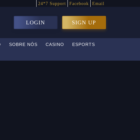
24*7 Support
Facebook
Email
LOGIN
SIGN UP
O
SOBRE NÓS
CASINO
ESPORTS