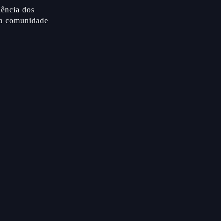
iência dos
ma comunidade