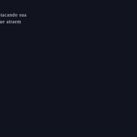
stacando sua
que atraem