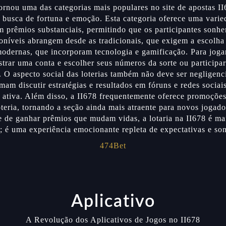
tornou uma das categorias mais populares no site de apostas II
 busca de fortuna e emoção. Esta categoria oferece uma varie
 prêmios substanciais, permitindo que os participantes sonh
poníveis abrangem desde as tradicionais, que exigem a escolh
modernas, que incorporam tecnologia e gamificação. Para jogar
trar uma conta e escolher seus números da sorte ou participar
 O aspecto social das loterias também não deve ser negligenc
mam discutir estratégias e resultados em fóruns e redes sociai
ativa. Além disso, a II678 frequentemente oferece promoçõe
oteria, tornando a seção ainda mais atraente para novos jogad
e de ganhar prêmios que mudam vidas, a lotaria na II678 é m
; é uma experiência emocionante repleta de expectativas e so
474Bet
Aplicativo
A Revolução dos Aplicativos de Jogos no II678