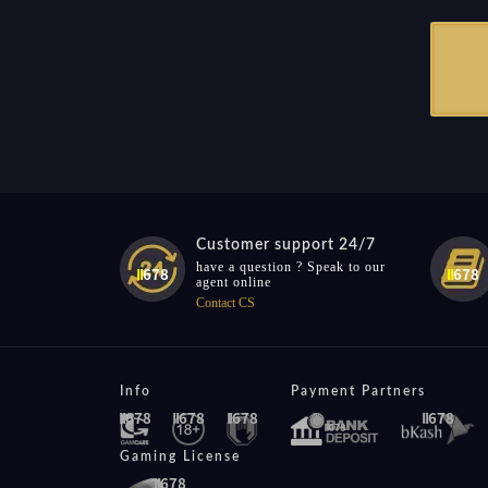
Customer support 24/7
have a question ? Speak to our
agent online
Contact CS
Info
Payment Partners
Gaming License