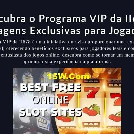
cubra o Programa VIP da II
agens Exclusivas para Joga
 VIP da II678 é uma iniciativa que visa proporcionar uma exp
al, oferecendo benefícios exclusivos para jogadores leais e c
 entusiasta dos jogos online, descubra como se tornar um me
aprimorar sua experiência na plataforma.