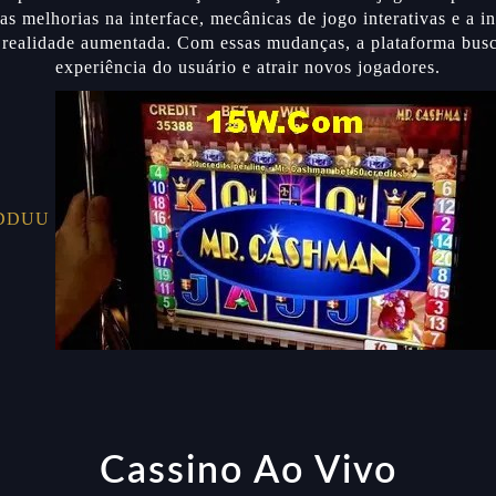
as melhorias na interface, mecânicas de jogo interativas e a i
 realidade aumentada. Com essas mudanças, a plataforma busc
experiência do usuário e atrair novos jogadores.
DDUU
Cassino Ao Vivo