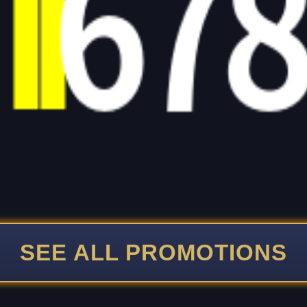
SEE ALL PROMOTIONS