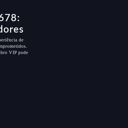
678:
dores
eriência de
omprometidos.
mbro VIP pode